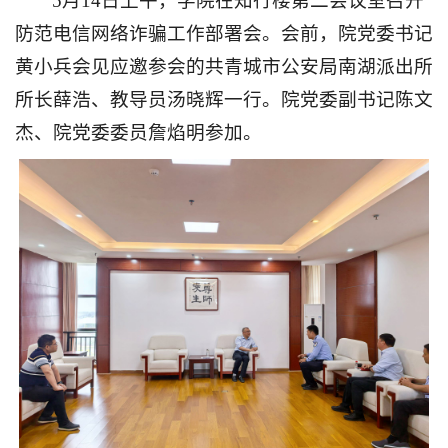
5月14日上午，学
院
在知行楼
第二会议室
召开
防范电信网络诈骗工作部署会。
会前，
院党委书记
黄小兵
会见应邀参会的
共青
城市
公安局南湖派出所
所长
薛浩
、
教导员汤晓辉
一行。
院党委副书记陈文
杰、
院党委委员詹焰明参加。