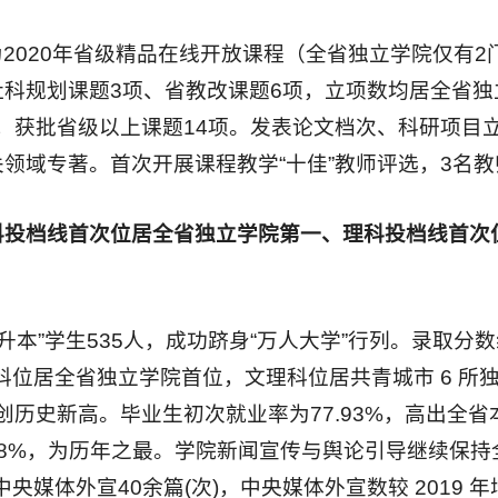
2020年省级精品在线开放课程（全省独立学院仅有
科规划课题3项、省教改课题6项，立项数均居全省独
篇，获批省级以上课题14项。发表论文档次、科研项目
领域专著。首次开展课程教学“十佳”教师评选，3名
科投档线首次位居全省独立学院第一、理科投档线首次
升本”学生535人，成功跻身“万人大学”行列。录取分
分，文科位居全省独立学院首位，文理科位居共青城市 6
，创历史新高。毕业生初次就业率为77.93%，高出
9.8%，为历年之最。学院新闻宣传与舆论引导继续保
媒体外宣40余篇(次)，中央媒体外宣数较 2019 年增