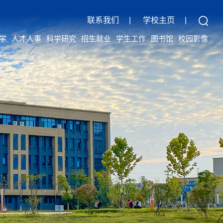
联系我们
|
学校主页
|
学
人才人事
科学研究
招生就业
学生工作
图书馆
校园影像