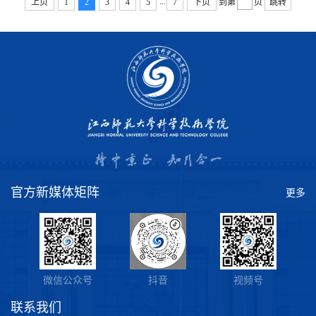
...
上页
1
2
3
4
5
7
下页
到第
页
跳转
官方新媒体矩阵
更多
微信公众号
抖音
视频号
联系我们