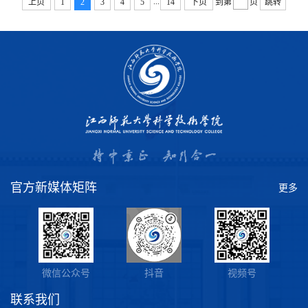
...
上页
1
2
3
4
5
14
下页
到第
页
跳转
官方新媒体矩阵
更多
微信公众号
抖音
视频号
联系我们